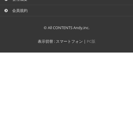
会員規約
© All CONTENTS Andy,inc.
表示切替 :
スマートフォン
|
PC版