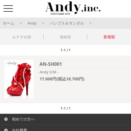
toggle
navigation
ホーム
Andy
パンプス＆サンダル
おすすめ順
価格順
新着順
1-1 / 1
AN-SH001
Andy S/M -
17,000円(税込18,700円)
1-1 / 1
初めての方へ
会社概要