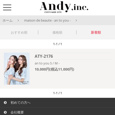
toggle
navigation
ホーム
maison de beaute - an to you -
おすすめ順
価格順
新着順
1-1 / 1
ATY-2176
an to you S / M -
10,000円(税込11,000円)
1-1 / 1
初めての方へ
会社概要