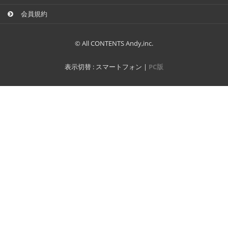
会員規約
© All CONTENTS Andy,inc.
表示切替 :
スマートフォン
|
PC版