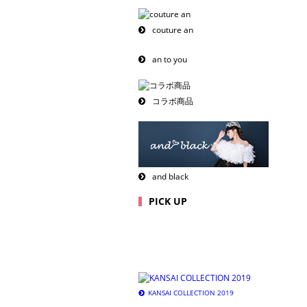
couture an
an to you
コラボ商品
and black
PICK UP
KANSAI COLLECTION 2019