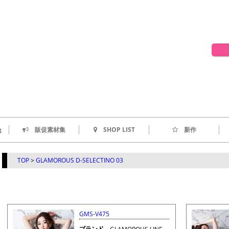
g
販促素材集
SHOP LIST
新作
TOP
>
GLAMOROUS D-SELECTINO 03
GMS-V475
ブランド