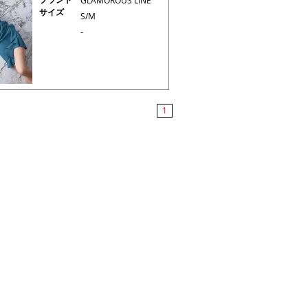
GLAMOROUS LINE
サイズ
S/M
-
1