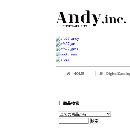
HOME
DigitalCatalo
商品検索