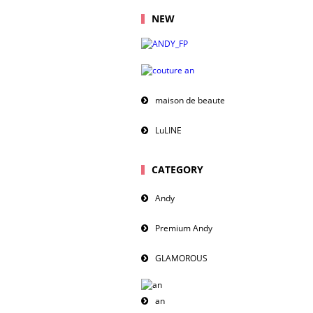
NEW
maison de beaute
LuLINE
CATEGORY
Andy
Premium Andy
GLAMOROUS
an