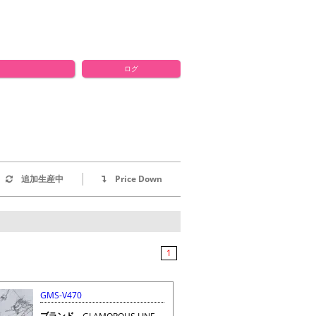
ログ
追加生産中
Price Down
1
GMS-V470
ブランド