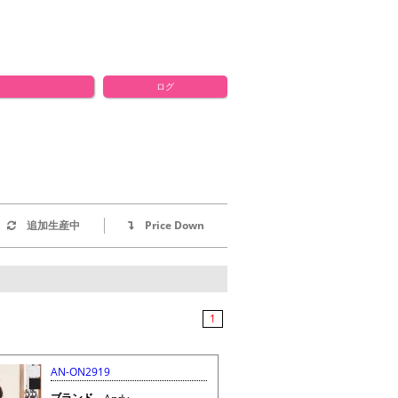
ログ
追加生産中
Price Down
1
AN-ON2919
ブランド