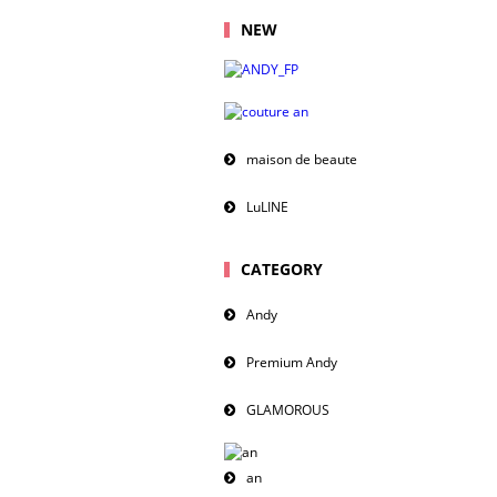
NEW
maison de beaute
LuLINE
CATEGORY
Andy
Premium Andy
GLAMOROUS
an