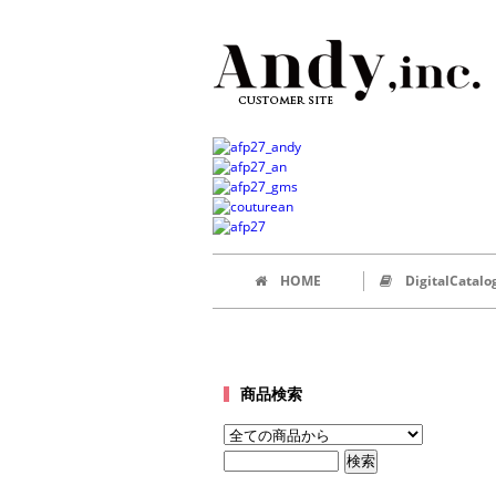
HOME
DigitalCatalo
商品検索