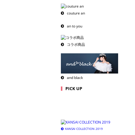
couture an
an to you
コラボ商品
and black
PICK UP
KANSAI COLLECTION 2019