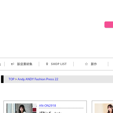
g
販促素材集
SHOP LIST
新作
TOP
>
Andy ANDY Fashion Press 22
AN-ON2918
ブランド