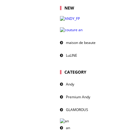
NEW
maison de beaute
LuLINE
CATEGORY
Andy
Premium Andy
GLAMOROUS
an