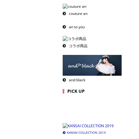
couture an
an to you
コラボ商品
and black
PICK UP
KANSAI COLLECTION 2019