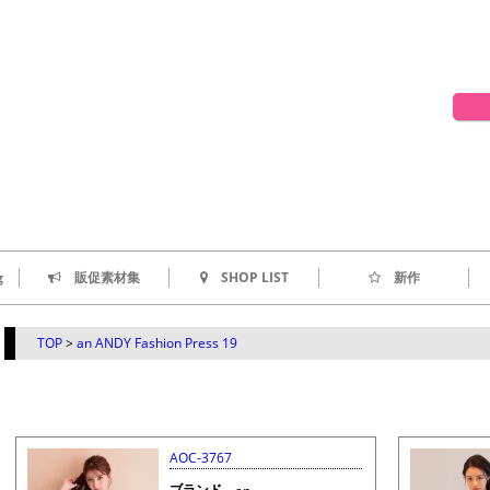
g
販促素材集
SHOP LIST
新作
TOP
>
an ANDY Fashion Press 19
AOC-3767
ブランド