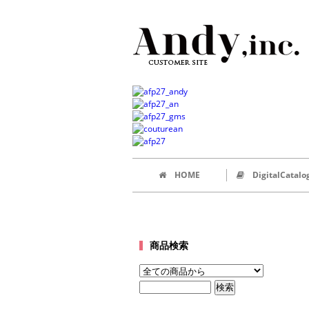
HOME
DigitalCatalo
商品検索