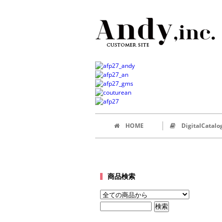
HOME
DigitalCatalo
商品検索