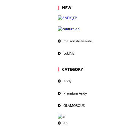
NEW
maison de beaute
LuLINE
CATEGORY
Andy
Premium Andy
GLAMOROUS
an