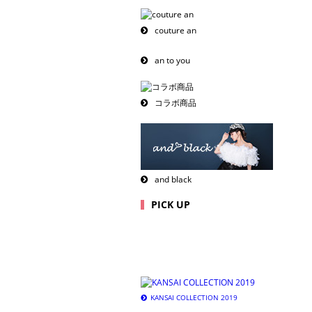
couture an
an to you
コラボ商品
and black
PICK UP
KANSAI COLLECTION 2019