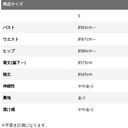
商品サイズ
S
バスト
約83cm～
ウエスト
約61cm～
ヒップ
約86cm～
着丈(脇下～)
約73cm
袖丈
約43cm
伸縮性
ややあり
裏地
あり
透け感
ややあり
※平置き計測になります。