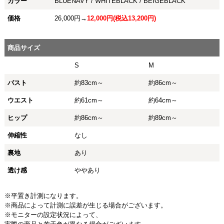
カラー
BLUENAVY / WHITEBLACK / BEIGEBLACK
価格
26,000円→
12,000円(税込13,200円)
商品サイズ
S
M
バスト
約83cm～
約86cm～
ウエスト
約61cm～
約64cm～
ヒップ
約86cm～
約89cm～
伸縮性
なし
裏地
あり
透け感
ややあり
※平置き計測になります。
※商品によって計測に誤差が生じる場合がございます。
※モニターの設定状況によって、