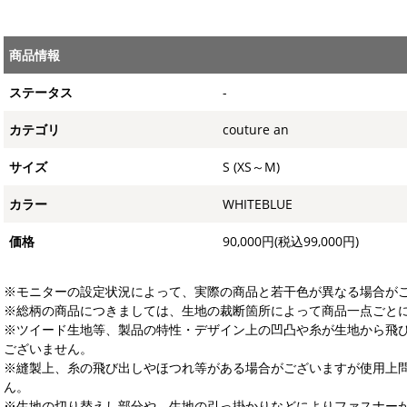
商品情報
ステータス
-
カテゴリ
couture an
サイズ
S (XS～M)
カラー
WHITEBLUE
価格
90,000円(税込99,000円)
※モニターの設定状況によって、実際の商品と若干色が異なる場合が
※総柄の商品につきましては、生地の裁断箇所によって商品一点ごとに
※ツイード生地等、製品の特性・デザイン上の凹凸や糸が生地から飛
ございません。
※縫製上、糸の飛び出しやほつれ等がある場合がございますが使用上
ん。
※生地の切り替えし部分や、生地の引っ掛かりなどによりファスナー