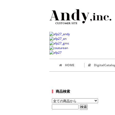
HOME
DigitalCatalo
商品検索