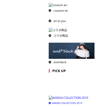
couture an
an to you
コラボ商品
and black
PICK UP
KANSAI COLLECTION 2019