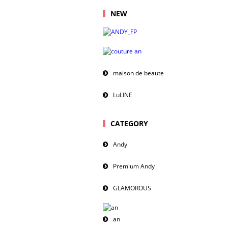
NEW
maison de beaute
LuLINE
CATEGORY
Andy
Premium Andy
GLAMOROUS
an