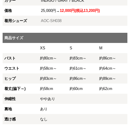
カラー
INDIGO / GRAY / BLACK
価格
25,000円→
12,000円(税込13,200円)
着用シューズ
AOC-SH038
商品サイズ
XS
S
M
バスト
約80cm～
約83cm～
約86cm～
ウエスト
約58cm～
約61cm～
約64cm～
ヒップ
約83cm～
約86cm～
約89cm～
着丈(脇下～)
約58cm
約60cm
約62cm
伸縮性
ややあり
裏地
あり
透け感
なし