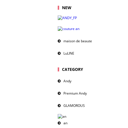
NEW
maison de beaute
LuLINE
CATEGORY
Andy
Premium Andy
GLAMOROUS
an