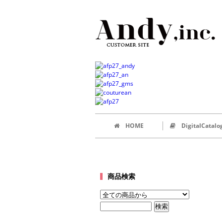
HOME
DigitalCatalo
商品検索