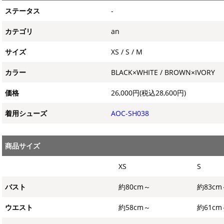
ステータス
-
カテゴリ
an
サイズ
XS / S / M
カラー
BLACK×WHITE / BROWN×IVORY
価格
26,000円(税込28,600円)
着用シューズ
AOC-SH038
商品サイズ
XS
S
バスト
約80cm～
約83cm
ウエスト
約58cm～
約61cm