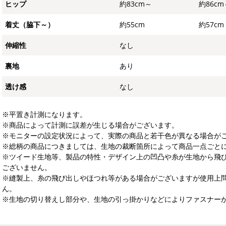
ヒップ
約83cm～
約86cm
着丈（脇下～）
約55cm
約57cm
伸縮性
なし
裏地
あり
透け感
なし
※平置き計測になります。
※商品によって計測に誤差が生じる場合がございます。
※モニターの設定状況によって、実際の商品と若干色が異なる場合が
※総柄の商品につきましては、生地の裁断箇所によって商品一点ごとに
※ツイード生地等、製品の特性・デザイン上の凹凸や糸が生地から飛
ございません。
※縫製上、糸の飛び出しやほつれ等がある場合がございますが使用上
ん。
※生地の切り替えし部分や、生地の引っ掛かりなどによりファスナー