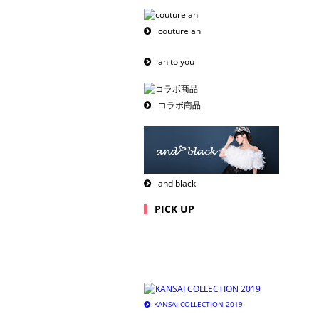
couture an
an to you
コラボ商品
and black
PICK UP
KANSAI COLLECTION 2019