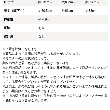
ヒップ
約83cm～
約86cm～
約89cm～
着丈（脇下～）
約60.5cm
約61cm
約63cm
伸縮性
ややあり
裏地
あり
透け感
なし
※平置き計測になります。
※商品によって計測に誤差が生じる場合がございます。
※モニターの設定状況によって、
実際の商品と若干色が異なる場合がございます。
※総柄の商品につきましては、生地の裁断箇所によって商品一点ごとにパ
ターン(柄)が異なります。
※ツイード生地等、製品の特性・デザイン上の凹凸や糸が生地から飛び出
している場合がございますが不良ではございません。
※縫製上、糸の飛び出しやほつれ等がある場合がございますが使用上問題
がない場合は不良とは判断できません。
※生地の切り替えし部分や、生地の引っ掛かりなどによりファスナーが固
く感じられる場合がございます。