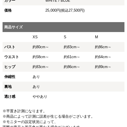
カラー
WHITE / BLUE
価格
25,000円(税込27,500円)
商品サイズ
XS
S
M
バスト
約80cm～
約83cm～
約86cm～
ウエスト
約58cm～
約61cm～
約64cm～
ヒップ
約83cm～
約86cm～
約89cm～
伸縮性
あり
裏地
あり
透け感
ややあり
※平置き計測になります。
※商品によって計測に誤差が生じる場合がございます。
※モニターの設定状況によって、
実際の商品と若干色が異なる場合がございます。